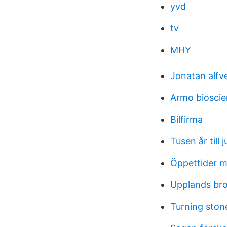
yvd
tv
MHY
Jonatan alfv
Armo bioscie
Bilfirma
Tusen år till 
Öppettider m
Upplands br
Turning ston