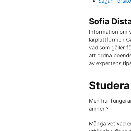
Sagan försko
Sofia Dist
Information om va
lärplattformen C
vad som gäller fö
att ordna boende 
av expertens tips
Studera
Men hur fungerar
ämnen?
Många vet vad en