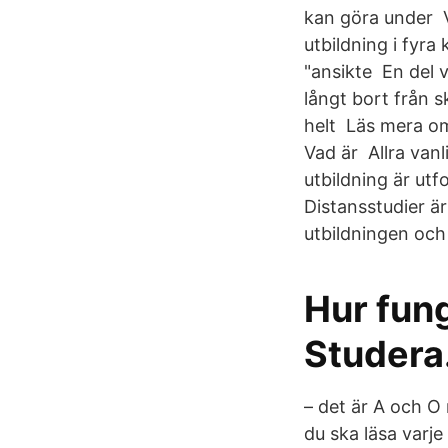
kan göra under V
utbildning i fyr
"ansikte En del 
långt bort från s
helt Läs mera om 
Vad är Allra vanl
utbildning är ut
Distansstudier är 
utbildningen och 
Hur fung
Studera
– det är A och O
du ska läsa varj