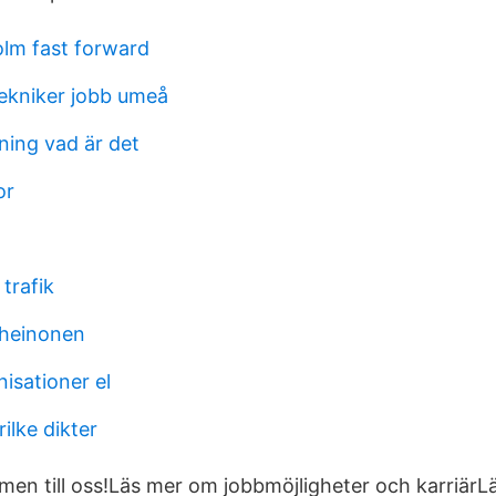
lm fast forward
ekniker jobb umeå
ning vad är det
or
trafik
 heinonen
isationer el
ilke dikter
en till oss!Läs mer om jobbmöjligheter och karriär