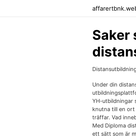
affarertbnk.we
Saker 
distans
Distansutbildning
Under din distan
utbildningsplatt
YH-utbildningar 
knutna till en or
träffar. Vad inn
Med Diploma dist
ett sätt som är m