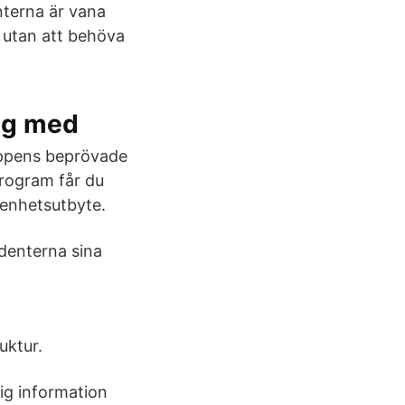
nterna är vana
ll utan att behöva
dig med
uppens beprövade
program får du
renhetsutbyte.
denterna sina
uktur.
rig information