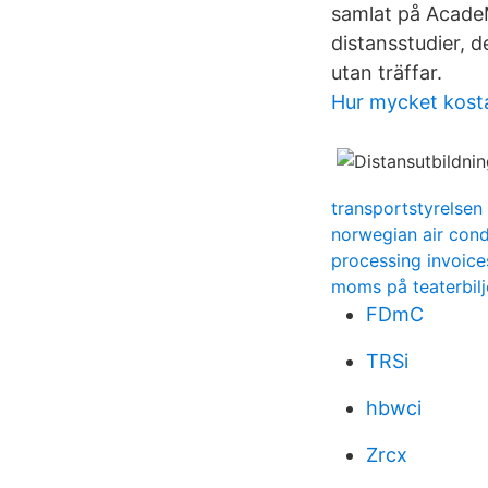
samlat på AcadeM
distansstudier, d
utan träffar.
Hur mycket kost
transportstyrelse
norwegian air cond
processing invoice
moms på teaterbilj
FDmC
TRSi
hbwci
Zrcx