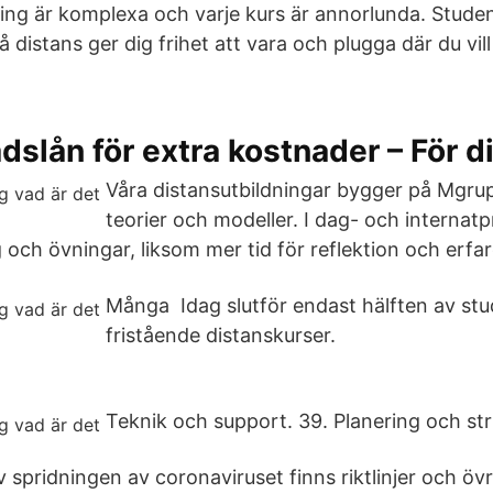
ing är komplexa och varje kurs är annorlunda. Stude
på distans ger dig frihet att vara och plugga där du vi
slån för extra kostnader – För 
Våra distansutbildningar bygger på Mgr
teorier och modeller. I dag- och internat
 och övningar, liksom mer tid för reflektion och erfa
Många Idag slutför endast hälften av stu
fristående distanskurser.
Teknik och support. 39. Planering och str
spridningen av coronaviruset finns riktlinjer och öv