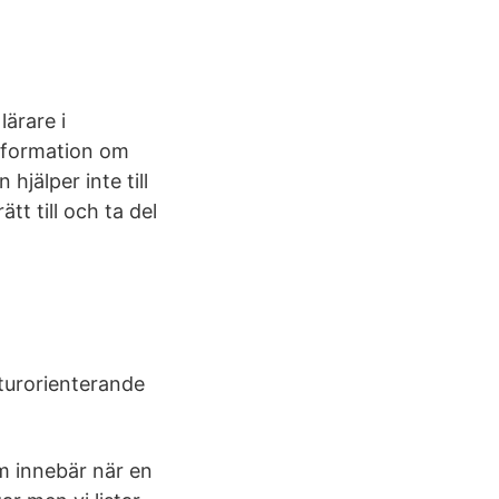
lärare i
information om
jälper inte till
tt till och ta del
turorienterande
m innebär när en