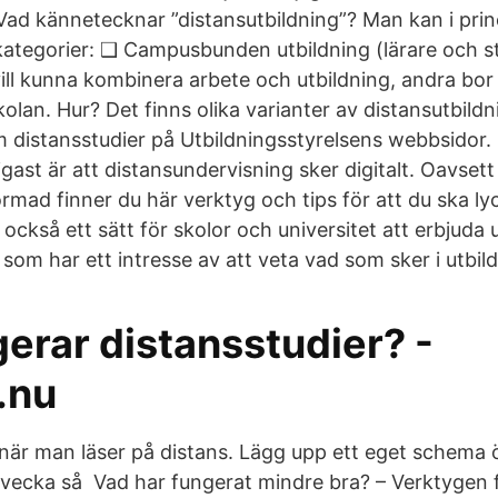
ad kännetecknar ”distansutbildning”? Man kan i princ
a kategorier: ❑ Campusbunden utbildning (lärare och 
vill kunna kombinera arbete och utbildning, andra bor
kolan. Hur? Det finns olika varianter av distansutbildn
distansstudier på Utbildningsstyrelsens webbsidor. Gå
igast är att distansundervisning sker digitalt. Oavsett 
formad finner du här verktyg och tips för att du ska 
också ett sätt för skolor och universitet att erbjuda ut
som har ett intresse av att veta vad som sker i utbil
erar distansstudier? -
.nu
 när man läser på distans. Lägg upp ett eget schema 
e vecka så Vad har fungerat mindre bra? – Verktygen 