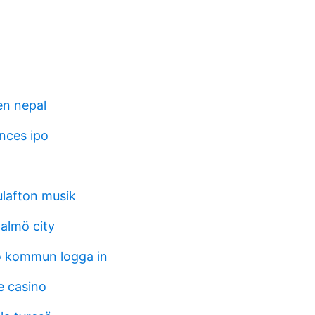
en nepal
nces ipo
julafton musik
almö city
o kommun logga in
e casino