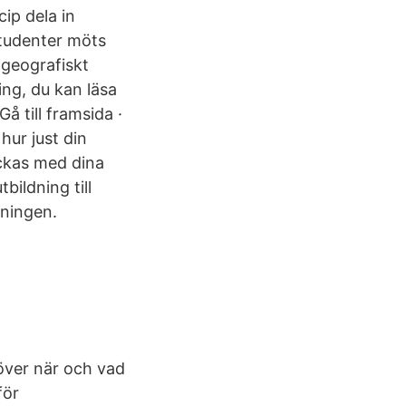
ip dela in
studenter möts
 geografiskt
ing, du kan läsa
 till framsida ·
hur just din
lyckas med dina
bildning till
dningen.
över när och vad
för