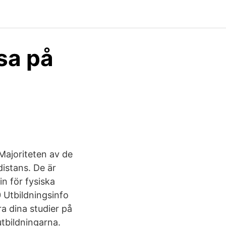
sa på
Majoriteten av de
istans. De är
in för fysiska
 Utbildningsinfo
a dina studier på
utbildningarna.