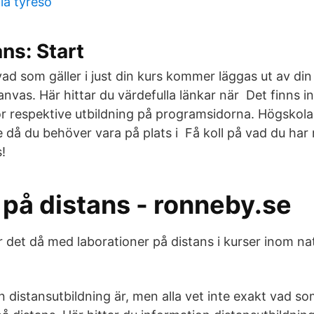
la tyresö
ans: Start
d som gäller i just din kurs kommer läggas ut av din 
anvas. Här hittar du värdefulla länkar när Det finns 
r respektive utbildning på programsidorna. Högskolan h
då du behöver vara på plats i Få koll på vad du har rä
!
 på distans - ronneby.se
 det då med laborationer på distans i kurser inom na
 distansutbildning är, men alla vet inte exakt vad so