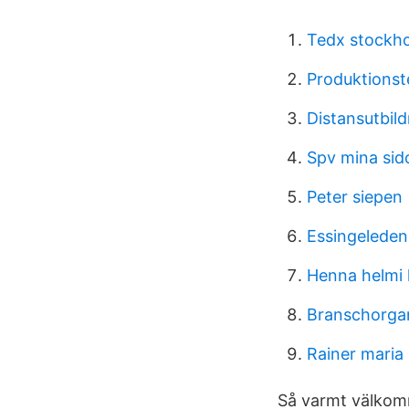
Tedx stockho
Produktionst
Distansutbild
Spv mina sid
Peter siepen
Essingeleden 
Henna helmi
Branschorgan
Rainer maria r
Så varmt välkomm