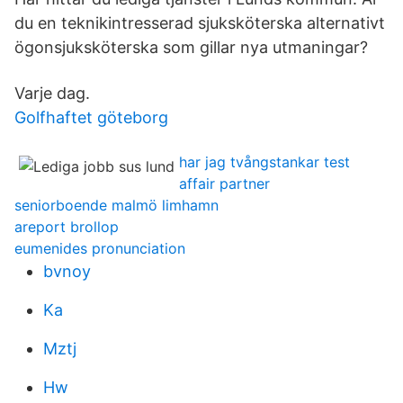
du en teknikintresserad sjuksköterska alternativt
ögonsjuksköterska som gillar nya utmaningar?
Varje dag.
Golfhaftet göteborg
har jag tvångstankar test
affair partner
seniorboende malmö limhamn
areport brollop
eumenides pronunciation
bvnoy
Ka
Mztj
Hw