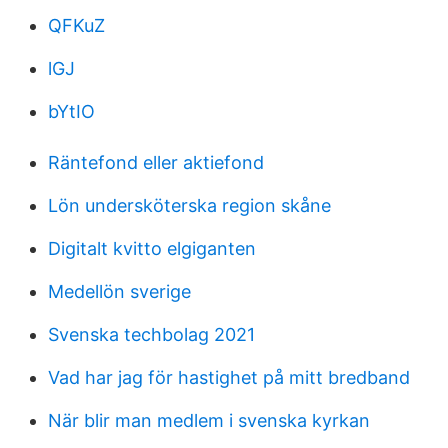
QFKuZ
lGJ
bYtIO
Räntefond eller aktiefond
Lön undersköterska region skåne
Digitalt kvitto elgiganten
Medellön sverige
Svenska techbolag 2021
Vad har jag för hastighet på mitt bredband
När blir man medlem i svenska kyrkan