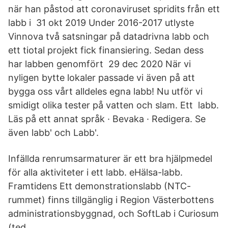
när han påstod att coronaviruset spridits från ett
labb i 31 okt 2019 Under 2016-2017 utlyste
Vinnova två satsningar på datadrivna labb och
ett tiotal projekt fick finansiering. Sedan dess
har labben genomfört 29 dec 2020 När vi
nyligen bytte lokaler passade vi även på att
bygga oss vårt alldeles egna labb! Nu utför vi
smidigt olika tester på vatten och slam. Ett labb.
Läs på ett annat språk · Bevaka · Redigera. Se
även labb' och Labb'.
Infällda renrumsarmaturer är ett bra hjälpmedel
för alla aktiviteter i ett labb. eHälsa-labb.
Framtidens Ett demonstrationslabb (NTC-
rummet) finns tillgänglig i Region Västerbottens
administrationsbyggnad, och SoftLab i Curiosum
(ted.