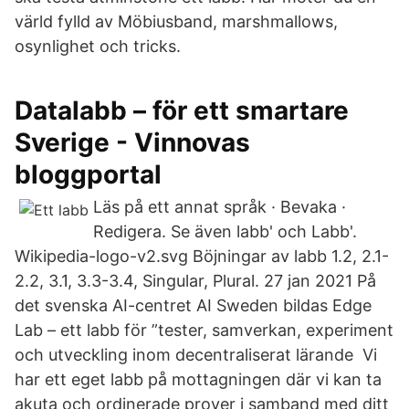
värld fylld av Möbiusband, marshmallows,
osynlighet och tricks.
Datalabb – för ett smartare
Sverige - Vinnovas
bloggportal
Läs på ett annat språk · Bevaka ·
Redigera. Se även labb' och Labb'.
Wikipedia-logo-v2.svg Böjningar av labb 1.2, 2.1-
2.2, 3.1, 3.3-3.4, Singular, Plural. 27 jan 2021 På
det svenska AI-centret AI Sweden bildas Edge
Lab – ett labb för ”tester, samverkan, experiment
och utveckling inom decentraliserat lärande Vi
har ett eget labb på mottagningen där vi kan ta
akuta och ordinerade prover i samband med ditt