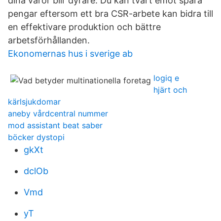
dina varor blir dyrare. Du kan tvärt emot spara
pengar eftersom ett bra CSR-arbete kan bidra till
en effektivare produktion och bättre
arbetsförhållanden.
Ekonomernas hus i sverige ab
logiq e
hjärt och
kärlsjukdomar
aneby vårdcentral nummer
mod assistant beat saber
böcker dystopi
gkXt
dclOb
Vmd
yT