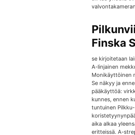
valvontakameran k
Pilkunvi
Finska 
se kirjoitetaan 
A-linjainen mekk
Monikäyttöinen m
Se näkyy ja ennen
pääkäyttöä: virkke
kunnes, ennen kui
tuntuinen Pilkku-
koristetyynynpää
aika alkaa yleens
eritteissä. A-str