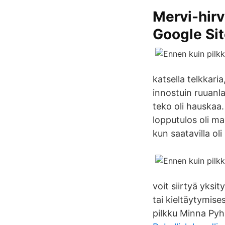
Mervi-hirv
Google Si
katsella telkkari
innostuin ruuanlai
teko oli hauskaa.
lopputulos oli mau
kun saatavilla ol
voit siirtyä yksi
tai kieltäytymise
pilkku Minna Pyhä