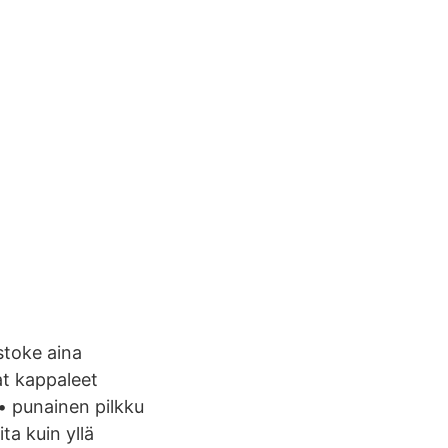
stoke aina
at kappaleet
 • punainen pilkku
ta kuin yllä