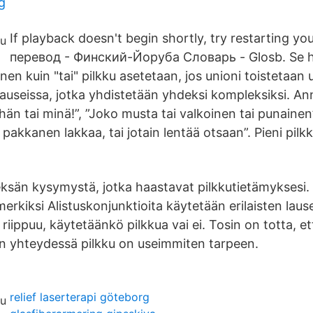
g
If playback doesn't begin shortly, try restarting you
перевод - Финский-Йоруба Словарь - Glosb. Se he
nen kuin "tai" pilkku asetetaan, jos unioni toistetaan 
lauseissa, jotka yhdistetään yhdeksi kompleksiksi. An
hän tai minä!”, ”Joko musta tai valkoinen tai punainen”
pakkanen lakkaa, tai jotain lentää otsaan”. Pieni pilkku 
sän kysymystä, jotka haastavat pilkkutietämyksesi.
imerkiksi Alistuskonjunktioita käytetään erilaisten lause
iippuu, käytetäänkö pilkkua vai ei. Tosin on totta, et
on yhteydessä pilkku on useimmiten tarpeen.
relief laserterapi göteborg