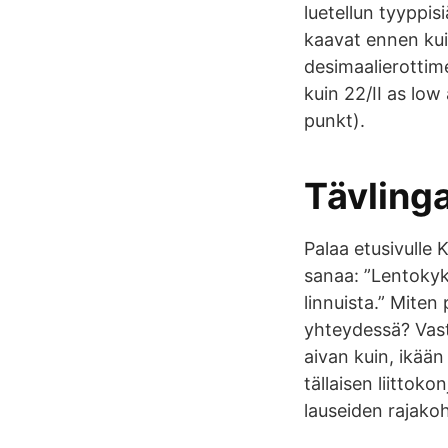
luetellun tyyppis
kaavat ennen kui
desimaalierottime
kuin 22/II as low
punkt).
Tävling
Palaa etusivulle
sanaa: ”Lentokyk
linnuista.” Mite
yhteydessä? Vasta
aivan kuin, ikään
tällaisen liittok
lauseiden rajakoh