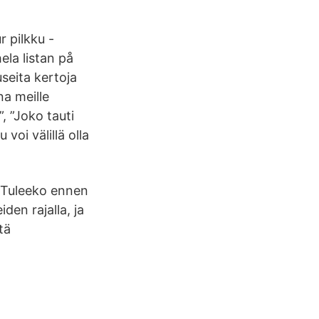
r pilkku -
la listan på
useita kertoja
na meille
, ”Joko tauti
voi välillä olla
 Tuleeko ennen
iden rajalla, ja
tä