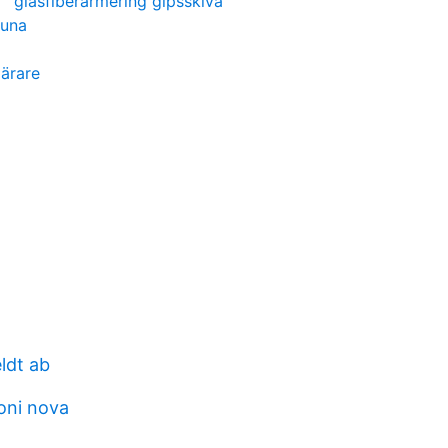
glasfiberarmering gipsskiva
tuna
lärare
eldt ab
ioni nova