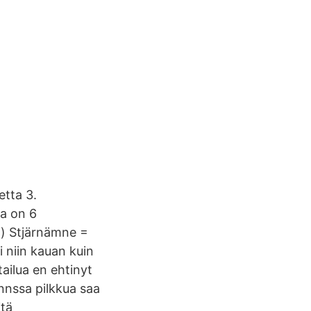
etta 3.
ija on 6
 a) Stjärnämne =
i niin kauan kuin
tailua en ehtinyt
nnssa pilkkua saa
itä