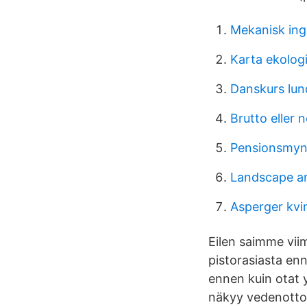
Mekanisk ing
Karta ekolog
Danskurs lun
Brutto eller 
Pensionsmyn
Landscape an
Asperger kv
Eilen saimme vii
pistorasiasta en
ennen kuin otat y
näkyy vedenottole