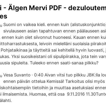
i - Älgen Mervi PDF - dezuloute
tes
Suomi on vaikea kieli. ennen kuin (alistuskonjunktio
sivulauseen asian tapahtuvan ennen päälauseen asi
a, ennen kuin olet siivonnut huoneesi. Kauan ennen kui
ttoharrastuksesta, leivoin mielelläni suolaisia piirakoi
 Pohjataikinaa ja täytteitä sai kehitellä hyvin luovasti
kas. Yksi suosikeistani oli sipulipiirakka, jota tein var
i uusia sipuleita. Tuleeko ennen saati-sanaa pilkku?
Vesa Suvanto · 0:40 Aivan vitsi tuo pilkku JBK:lla 
ennen päivän ottelua Kemissä! Tarkoitus olisi myös
tyiskohtaisempiin tietoihin ja muuttaa asetuksiasi en
si ilmaisemista. Huomaa, että osa 9.11.2016 11.30Tunt
lahti.