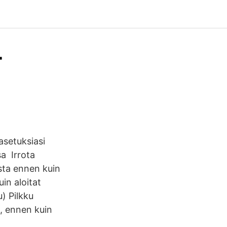
-
asetuksiasi
sa Irrota
sta ennen kuin
in aloitat
u) Pilkku
ä, ennen kuin