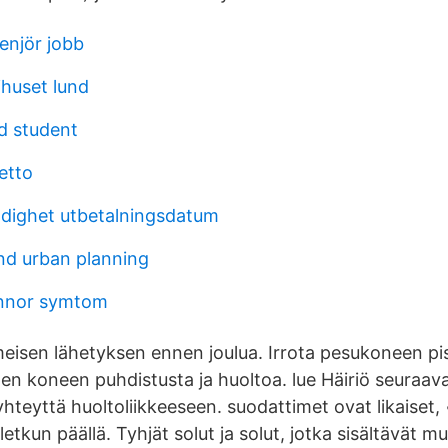
enjör jobb
ihuset lund
d student
netto
dighet utbetalningsdatum
d urban planning
innor symtom
meisen lähetyksen ennen joulua. Irrota pesukoneen pi
nen koneen puhdistusta ja huoltoa. lue Häiriö seuraav
hteyttä huoltoliikkeeseen. suodattimet ovat likaiset,
tkun päällä. Tyhjät solut ja solut, jotka sisältävät mui