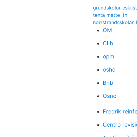
grundskolor eskils
tenta matte lth
norrstrandsskolan 
OM
CLb
opm
oshq
Bnb
Osno
Fredrik reinf
Centro revis