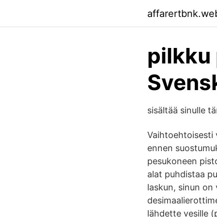
affarertbnk.we
pilkku
Svens
sisältää sinulle t
Vaihtoehtoisesti 
ennen suostumuks
pesukoneen pisto
alat puhdistaa p
laskun, sinun on v
desimaalierottim
lähdette vesille (