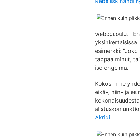
Rebellisk handlin
webcgi.oulu.fi En
yksinkertaisissa 
esimerkki: ”Joko 
tappaa minut, tai 
iso ongelma.
Kokosimme yhdek
eikä-, niin- ja es
kokonaisuudesta r
alistuskonjunkti
Akridi