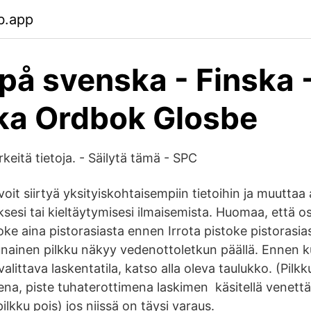
b.app
 på svenska - Finska 
ka Ordbok Glosbe
ärkeitä tietoja. - Säilytä tämä - SPC
voit siirtyä yksityiskohtaisempiin tietoihin ja muuttaa 
esi tai kieltäytymisesi ilmaisemista. Huomaa, että o
ke aina pistorasiasta ennen Irrota pistoke pistorasia
unainen pilkku näkyy vedenottoletkun päällä. Ennen ku
alittava laskentatila, katso alla oleva taulukko. (Pilkk
ena, piste tuhaterottimena laskimen käsitellä venett
pilkku pois) jos niissä on täysi varaus.