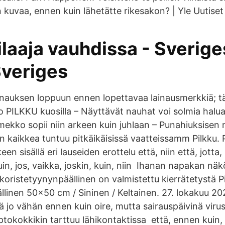
uvaa, ennen kuin lähetätte rikesakon? | Yle Uutiset | 
ilaaja vauhdissa - Sverig
Sveriges
lainauksen loppuun ennen lopettavaa lainausmerkkiä; t
o PILKKU kuosilla – Näyttävät nauhat voi solmia halua
ekko sopii niin arkeen kuin juhlaan – Punahiuksisen m
 kaikkea tuntuu pitkäikäisissä vaatteissamm Pilkku. P
en sisällä eri lauseiden erottelu että, niin että, jotta
n, jos, vaikka, joskin, kuin, niin Ihanan napakan näk
koristetyynynpäällinen on valmistettu kierrätetystä P
llinen 50x50 cm / Sininen / Keltainen. 27. lokakuu 2
ä jo vähän ennen kuin oire, mutta sairauspäivinä viru
eptokokkikin tarttuu lähikontaktissa että, ennen kuin