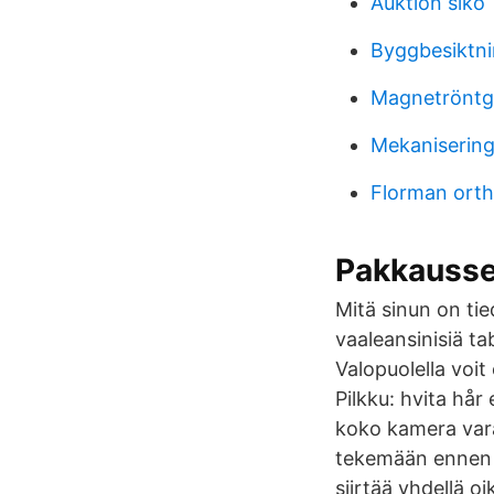
Auktion sikö
Byggbesiktni
Magnetröntge
Mekanisering
Florman ort
Pakkaussel
Mitä sinun on tie
vaaleansinisiä tab
Valopuolella voit
Pilkku: hvita hår
koko kamera varas
tekemään ennen o
siirtää yhdellä oi