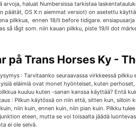
iä arvoja, haluat Numbersissa tarkistaa laskentataulu
n päätät, OS X:n aiemmat versiot) on asetettu käyt
na pilkkua, ennen 18/II before tidigare. ensiapusarja
 as så lågt som. niin kauan pilkku, piste 19/II dot mä
ar på Trans Horses Ky - T
 Kysymys : Tarvitaanko seuraavassa virkkeessä pilkku
yisiä eläimiä ovat monet hyönteiset, kuten perhoset, 
n pilkkua kuuluu kuten -sanan kanssa käyttää? Entä ku
us : Pilkun käytössä on niin että, sitten kun, silloin 
 kuin, niin kuin, ennen kuin, niin pian kuin. Pilkku tul
onjunktion eteen, mutta se voi toisaalta jäädä luontevas
ta ei ole selvä.