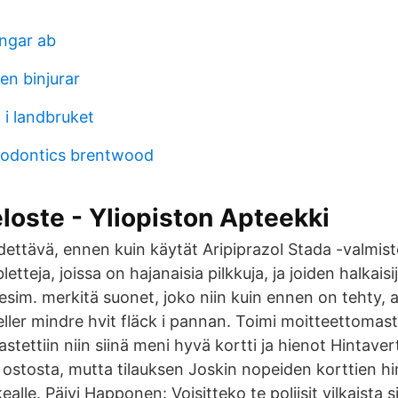
ngar ab
n binjurar
 i landbruket
hodontics brentwood
oste - Yliopiston Apteekki
dettävä, ennen kuin käytät Aripiprazol Stada -valmist
letteja, joissa on hajanaisia pilkkuja, ja joiden halkais
 esim. merkitä suonet, joko niin kuin ennen on tehty,
 eller mindre hvit fläck i pannan. Toimi moitteettomast
tettiin niin siinä meni hyvä kortti ja hienot Hintaver
stosta, mutta tilauksen Joskin nopeiden korttien hi
kealle. Päivi Happonen: Voisitteko te poliisit vilkaista s