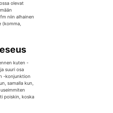
kossa olevat
tämään
 fm niin alhainen
rke (komma,
heseus
 ennen kuten -
ja suuri osa
in -konjunktion
kun, samalla kun,
ee useimmiten
ti poiskin, koska