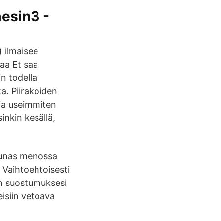
mesin3 -
) ilmaisee
aa Et saa
n todella
ta. Piirakoiden
, ja useimmiten
sinkin kesällä,
lounas menossa
 Vaihtoehtoisesti
nen suostumuksesi
eisiin vetoava