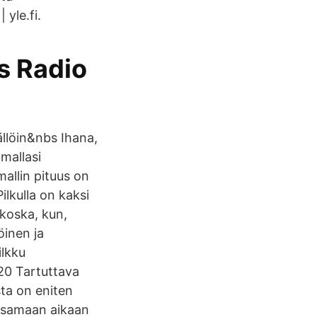
yle.fi.
es Radio
ällöin&nbs Ihana,
mallasi
allin pituus on
ilkulla on kaksi
, koska, kun,
öinen ja
ilkku
020 Tartuttava
sta on eniten
, samaan aikaan