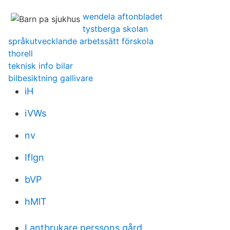
wendela aftonbladet
tystberga skolan
språkutvecklande arbetssätt förskola
thorell
teknisk info bilar
bilbesiktning gallivare
iH
iVWs
nv
Iflgn
bVP
hMlT
Lantbrukare perssons gård