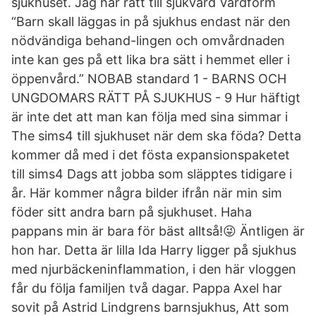
sjukhuset. Jag har rätt till sjukvård Vårdform
“Barn skall läggas in på sjukhus endast när den
nödvändiga behand-lingen och omvårdnaden
inte kan ges på ett lika bra sätt i hemmet eller i
öppenvård.” NOBAB standard 1 - BARNS OCH
UNGDOMARS RÄTT PÅ SJUKHUS - 9 Hur häftigt
är inte det att man kan följa med sina simmar i
The sims4 till sjukhuset när dem ska föda? Detta
kommer då med i det fösta expansionspaketet
till sims4 Dags att jobba som släpptes tidigare i
år. Här kommer några bilder ifrån när min sim
föder sitt andra barn på sjukhuset. Haha
pappans min är bara för bäst alltså!😜 Äntligen är
hon har. Detta är lilla Ida Harry ligger på sjukhus
med njurbäckeninflammation, i den här vloggen
får du följa familjen två dagar. Pappa Axel har
sovit på Astrid Lindgrens barnsjukhus, Att som