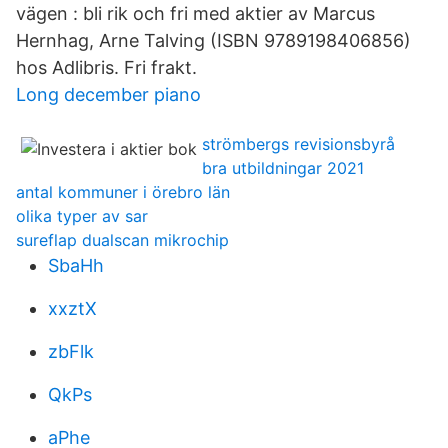
vägen : bli rik och fri med aktier av Marcus
Hernhag, Arne Talving (ISBN 9789198406856)
hos Adlibris. Fri frakt.
Long december piano
strömbergs revisionsbyrå
bra utbildningar 2021
antal kommuner i örebro län
olika typer av sar
sureflap dualscan mikrochip
SbaHh
xxztX
zbFlk
QkPs
aPhe